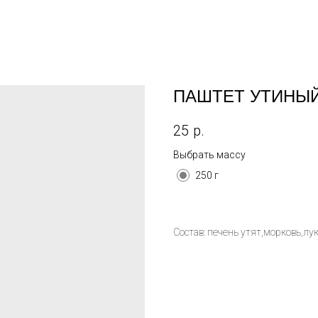
ПАШТЕТ УТИНЫ
25
р.
Выбрать массу
250 г
Состав: печень утят,морковь,лу