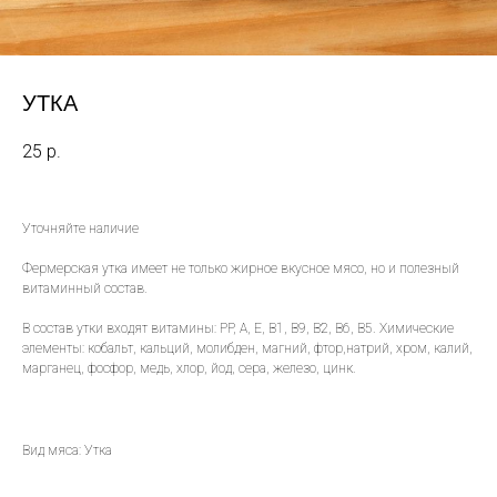
УТКА
25
р.
Уточняйте наличие
Фермерская утка имеет не только жирное вкусное мясо, но и полезный
витаминный состав.
В состав утки входят витамины: PP, A, E, B1, B9, B2, B6, B5. Химические
элементы: кобальт, кальций, молибден, магний, фтор,натрий, хром, калий,
марганец, фосфор, медь, хлор, йод, сера, железо, цинк.
Вид мяса: Утка